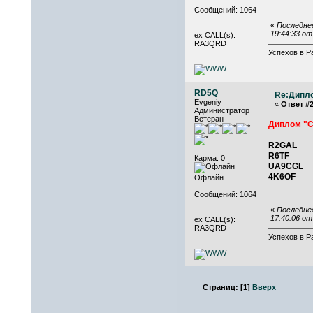
Сообщений: 1064
«
Последне
19:44:33 о
ex CALL(s):
RA3QRD
Успехов в Р
RD5Q
Re:Дипл
Evgeniy
«
Ответ #2
Администратор
Ветеран
Диплом "С
R2GAL
R6TF
Карма: 0
UA9CGL
4K6OF
Офлайн
Сообщений: 1064
«
Последне
17:40:06 о
ex CALL(s):
RA3QRD
Успехов в Р
Страниц:
[
1
]
Вверх