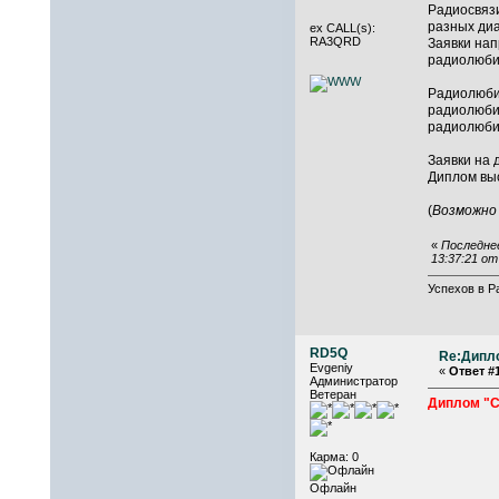
Радиосвязи
разных диа
ex CALL(s):
RA3QRD
Заявки нап
радиолюби
Радиолюби
радиолюбит
радиолюбит
Заявки на 
Диплом выс
(
Возможно 
«
Последнее
13:37:21 о
Успехов в Р
RD5Q
Re:Дипл
Evgeniy
«
Ответ #1
Администратор
Ветеран
Диплом "С
Карма: 0
Офлайн