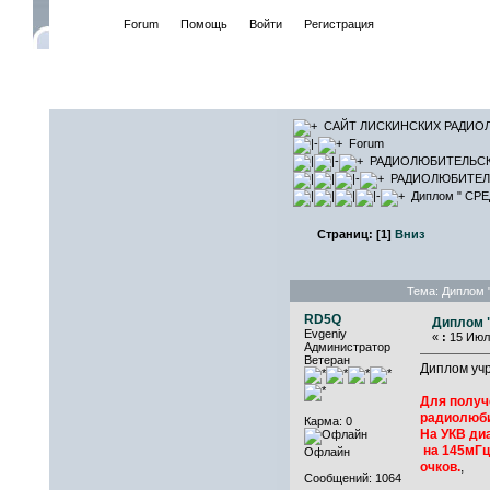
Начало
Forum
Помощь
Войти
Регистрация
САЙТ ЛИ
САЙТ ЛИСКИНСКИХ РАДИО
Forum
РАДИОЛЮБИТЕЛЬС
РАДИОЛЮБИТЕЛ
Диплом " СР
Страниц:
[
1
]
Вниз
Тема: Диплом
RD5Q
Диплом 
Evgeniy
«
:
15 Июля
Администратор
Ветеран
Диплом уч
Для получ
радиолюби
Карма: 0
На УКВ диа
на 145мГц 
Офлайн
очков.
,
Сообщений: 1064