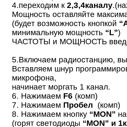
4.переходим к
2,3,4каналу
.(н
Мощность оставляйте максим
(будет возможность кнопкой
“
минимальную мощность
“L”
)
ЧАСТОТЫ и МОЩНОСТЬ введе
5.Включаем радиостанцию, вы
Вставляем шнур программиров
микрофона,
начинает моргать 1 канал.
6. Нажимаем
F6
(комп)
7. Нажимаем
Пробел
(комп)
8. Нажимаем кнопку
“MON”
на
(горят светодиоды
“MON” и 1