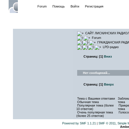
Начало
Forum
Помощь
Войти
Регистрация
САЙТ ЛИ
САЙТ ЛИСКИНСКИХ РАДИО
Forum
ГРАЖДАНСКАЯ РАДИ
LPD-радио
Страниц:
[
1
]
Вниз
Нет сообщений...
Страниц:
[
1
]
Вверх
Тема с Вашими ответами
Заблок
Обычная тема
тема
Популярная тема (более
Прикре
10 ответов)
тема
Очень популярная тема
Голосо
(более 25 ответов)
Powered by SMF 1.1.21
|
SMF © 2011, Simple 
Ambe