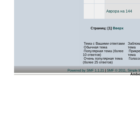
Аврора на 144
Страниц:
[
1
]
Вверх
Тема с Вашими ответами
Заблок
Обычная тема
тема
Популярная тема (более
Прикре
10 ответов)
тема
Очень популярная тема
Голосо
(более 25 ответов)
Powered by SMF 1.1.21
|
SMF © 2011, Simple 
Ambe