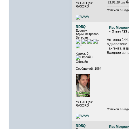
21:01:10 от 
ex CALL(s):
RA3QRD
Успехов в Ради
RD5Q
Re: Модели
Evgeniy
«
Ответ #23 :
Администратор
Ветеран
Антенна 144.
в диапазоне 
Тангента, в 
Входное соп
Карма: 0
Офлайн
Сообщений: 1064
ex CALL(s):
RA3QRD
Успехов в Ради
RD5Q
Re: Модели