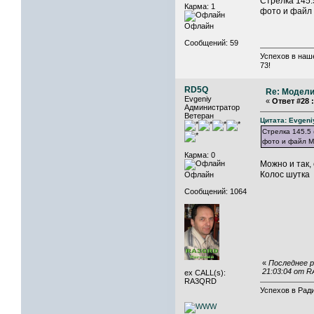
Стрелка 145.
Карма: 1
фото и файл
Офлайн
Сообщений: 59
Успехов в наш
73!
RD5Q
Re: Модели
Evgeniy
«
Ответ #28 :
Администратор
Ветеран
Цитата: Evgeni
Стрелка 145.5 
фото и файл 
Карма: 0
Можно и так,
Колос шутка
Офлайн
Сообщений: 1064
«
Последнее р
21:03:04 от 
ex CALL(s):
RA3QRD
Успехов в Ради