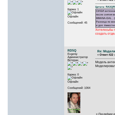
Цитата: RA3QRD
Карма: 1
СИ-БИ антенна
после снятия 
Офлайн
ММАNA-GAL , (
Разница по вх
Сообщений: 45
и доп. ёмкостн
Хотелосьбы п
создать отде
RD5Q
Re: Модели
Evgeniy
«
Ответ #22 :
Администратор
Ветеран
Модель анте
Моделировал
Карма: 0
Офлайн
Сообщений: 1064
«
Последнее р