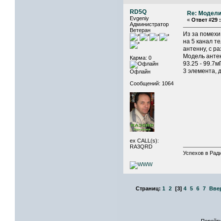
RD5Q
Re: Модели
Evgeniy
«
Ответ #29 :
Администратор
Ветеран
Из за помех
на 5 канал 
антенну, c р
Модель анте
Карма: 0
93.25 - 99.7
3 элемента, 
Офлайн
Сообщений: 1064
ex CALL(s):
RA3QRD
Успехов в Ради
Страниц:
1
2
[
3
]
4
5
6
7
Вве
Перейти