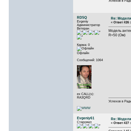
Успехов в Ради
RD5Q
Re: Модели
Evgeniy
«
Ответ #26 :
Администратор
Ветеран
Модель антен
R=50 (Ом)
Карма: 0
Офлайн
Сообщений: 1064
ex CALL(s):
RA3QRD
Успехов в Ради
Evgeniy61
Re: Модели
Старожил
«
Ответ #27 :