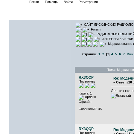
Начало
Forum
Помощь
Войти
Регистрация
САЙТ ЛИ
САЙТ ЛИСКИНСКИХ РАДИОЛЮ
Forum
РАДИОЛЮБИТЕЛЬСКИ
АНТЕННЫ КВ и УКВ 
Моделирование и
Страниц:
1
2
[
3
]
4
5
6
7
Вни
Тема: Моделиров
RX3QQP
Re: Модели
Постоялец
«
Ответ #20 :
Для тех кто 
Карма: 1
Офлайн
Сообщений: 45
RX3QQP
Re: Модели
Постоялец
«
Ответ #21 :