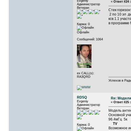
Evgeniy
«
Ответ #24 :
Администратор
Ветеран
Стек горизон
2 по 10 эл д
ксв 1.1 участ
в программе
Карма: 0
Офлайн
Сообщений: 1064
ex CALL(s):
RA3QRD
Успехов в Ради
RD5Q
Re: Модели
Evgeniy
«
Ответ #25 :
Администратор
Ветеран
Модель анте
Основной уч
96.4мГ
TV
Карма: 0
Возможное и