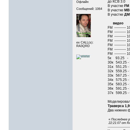
до КСВ 3.0
Офлайн
В участке
F
Сообщений: 1064
В участке
М
В участке
Д
видео 
FM ---------
FM ---------
FM ---------
FM ---------
ex CALL(s):
FM ---------
RA3QRD
FM ---------
FM ----------
5к 93.25 - 
30к 543.25 -
31к 551.25 -
32к 559.25 -
33к 567.25 -
34к 575.25 -
35к 583.25 -
36к 591.25 -
37к 599.25 -
Моделировал
Траверса 1,
Два нижних ф
«
Последнее р
22:21:07 от 