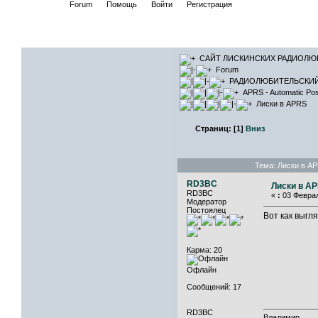
Начало
Forum
Помощь
Войти
Регистрация
САЙТ ЛИ
САЙТ ЛИСКИНСКИХ РАДИОЛЮ
Forum
РАДИОЛЮБИТЕЛЬСКИ
APRS - Automatic Pos
Лиски в APRS
Страниц:
[
1
]
Вниз
Тема: Лиски в A
RD3BC
Лиски в A
RD3BC
«
:
03 Феврал
Модератор
Постоялец
Вот как выгля
Карма: 20
Офлайн
Сообщений: 17
RD3BC
Владимир