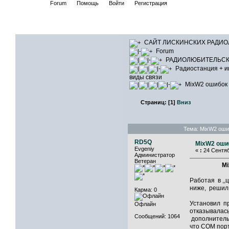
Начало
Forum
Помощь
Войти
Регистрация
САЙТ ЛИ
САЙТ ЛИСКИНСКИХ РАДИ
Forum
РАДИОЛЮБИТЕЛЬСК
Радиостанция + и
виды связи
МixW2 ошибок 
Страниц:
[
1
]
Вниз
Тема: МixW2 оши
RD5Q
МixW2 ошиб
Evgeniy
«
:
24 Сентяб
Администратор
Ветеран
Mi
Работая в ,,
ниже, решил 
Карма: 0
Установил п
Офлайн
отказывалас
Сообщений: 1064
дополнительн
что СOM порт