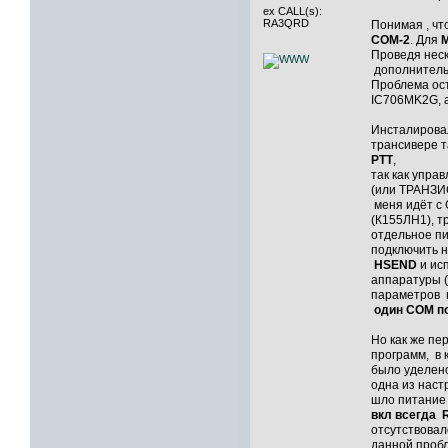
ex CALL(s):
RA3QRD
Понимая , чт
СOM-2
. Для
Проведя нес
дополнитель
Проблема ос
IC706MK2G, а
Инсталировал
трансивере т
PTT
,
так как упра
(или ТРАНЗ
меня идёт с
(К155ЛН1), т
отдельное пи
подключить н
HSEND
и ис
аппаратуры (
параметров 
один СОM п
Но как же пе
программ, в 
было уделен
одна из наст
шло питание 
вкл всегда
отсутствовал
данной проб