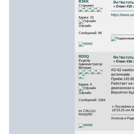
R3KK
Re:Частоты
Старожил
«
Ответ #15 :
https://www.am
Карма: 20
Офлайн
Сообщений: 88
RD5Q
Re:Частоты
Evgeniy
«
Ответ #16 :
Администратор
Ветеран
АО-92 наибол
антеннами.
Приём 145.88
Работает на 
Карма: 0
диапазонах н
Вероятно буде
Офлайн
Сообщений: 1064
«
Последнее р
18:53:25 от 
ex CALL(s):
RA3QRD
Успехов в Ради