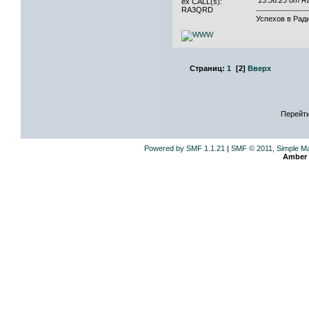
13:56:23 от 
ex CALL(s):
RA3QRD
Успехов в Ради
Страниц:
1
[
2
]
Вверх
Перейти
Powered by SMF 1.1.21
|
SMF © 2011, Simple M
Amber