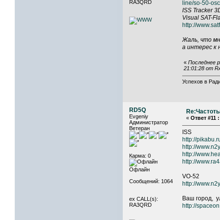
RA3QRD
line/so-50-osc
ISS Tracker 3
Visual SAT-Fl
http://www.sa
Жаль, что м
а интерес к 
«
Последнее р
21:01:28 от 
Успехов в Ради
RD5Q
Re:Частоты
Evgeniy
«
Ответ #11 :
Администратор
Ветеран
ISS
http://pikab
http://www.n
http://www.h
Карма: 0
http://www.ra4
Офлайн
VO-52
Сообщений: 1064
http://www.n
Ваш город, у
ex CALL(s):
RA3QRD
http://spaceon