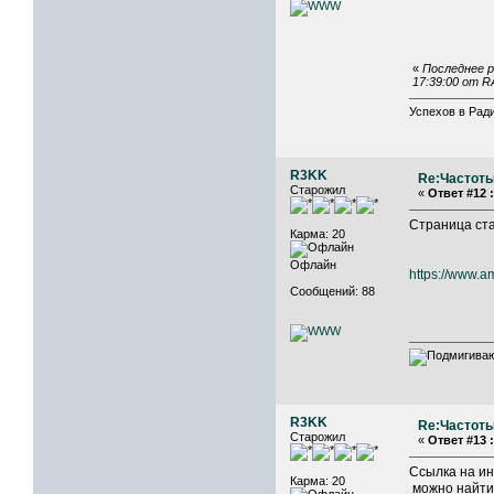
«
Последнее р
17:39:00 от 
Успехов в Ради
R3KK
Re:Частоты
Старожил
«
Ответ #12 :
Страница ста
Карма: 20
Офлайн
https://www.am
Сообщений: 88
R3KK
Re:Частоты
Старожил
«
Ответ #13 :
Ссылка на ин
Карма: 20
можно найти 