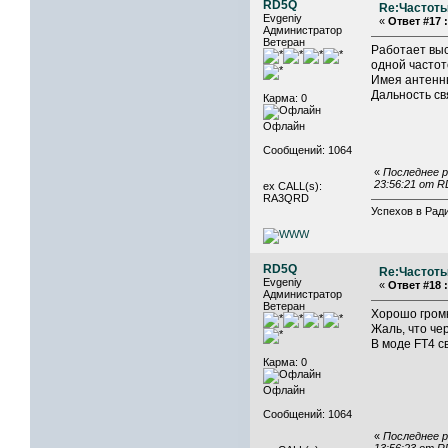
RD5Q
Re:Частоты
Evgeniy
«
Ответ #17 :
Администратор
Ветеран
Работает выс
одной частот
Имея антенны
Дальность св
Карма: 0
Офлайн
Сообщений: 1064
«
Последнее р
23:56:21 от 
ex CALL(s):
RA3QRD
Успехов в Ради
RD5Q
Re:Частоты
Evgeniy
«
Ответ #18 :
Администратор
Ветеран
Хорошо громк
Жаль, что че
В моде FT4 с
Карма: 0
Офлайн
Сообщений: 1064
«
Последнее р