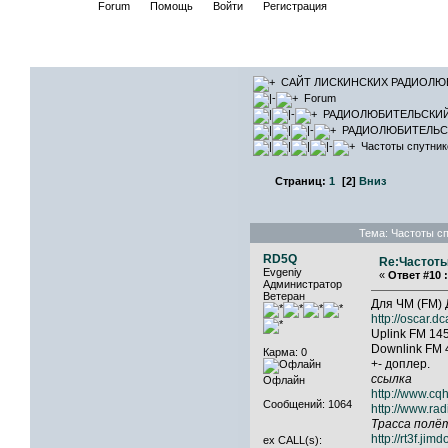
Начало
Forum
Помощь
Войти
Регистрация
САЙТ ЛИ
САЙТ ЛИСКИНСКИХ РАДИОЛЮ
Forum
РАДИОЛЮБИТЕЛЬСКИ
РАДИОЛЮБИТЕЛЬС
Частоты спутник
Страниц:
1
[
2
]
Вниз
Тема: Частоты с
RD5Q
Re:Частоты
Evgeniy
«
Ответ #10 :
Администратор
Ветеран
Для ЧМ (FM) 
http://oscar.dc
Uplink FM 14
Downlink FM 
Карма: 0
+- доплер.
ссылка
Офлайн
http://www.c
Сообщений: 1064
http://www.ra
Трасса полё
http://rt3
ex CALL(s):