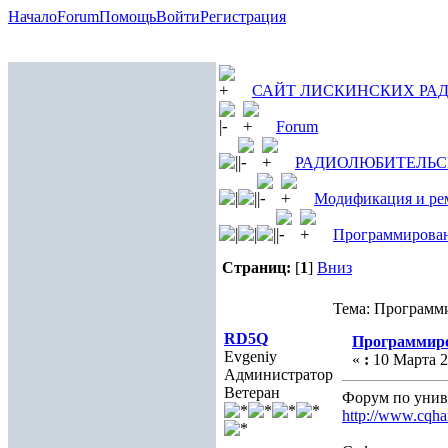
Начало
Forum
Помощь
Войти
Регистрация
САЙТ ЛИСКИНСКИХ РА
Forum
РАДИОЛЮБИТЕЛЬС
Модификация и ре
Программирова
Страниц:
[
1
]
Вниз
Тема: Программ
RD5Q
Программиро
Evgeniy
«
:
10 Марта 20
Администратор
Ветеран
Форум по унив
http://www.cqh