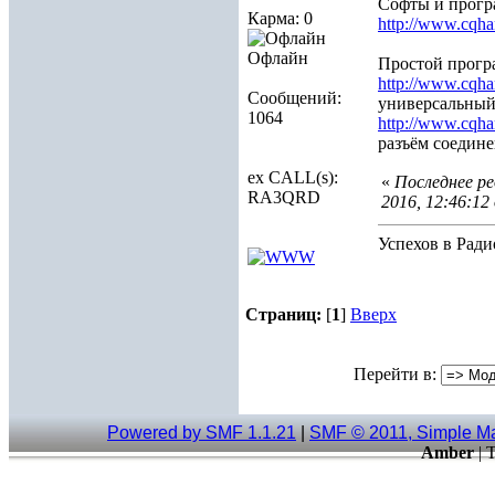
Софты и прог
Карма: 0
http://www.cqha
Офлайн
Простой прогр
http://www.cqha
Сообщений:
универсальный
1064
http://www.cqha
разъём соедин
ex CALL(s):
«
Последнее ре
RA3QRD
2016, 12:46:1
Успехов в Ради
Страниц:
[
1
]
Вверх
Перейти в:
Powered by SMF 1.1.21
|
SMF © 2011, Simple M
Amber
| 