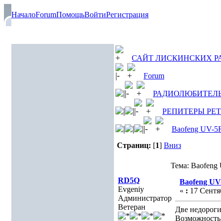
Начало
Forum
Помощь
Войти
Регистрация
САЙТ ЛИСКИНСКИХ 
Forum
РАДИОЛЮБИТЕЛ
РЕПИТЕРЫ РЕ
Baofeng UV-5R
Страниц:
[
1
]
Вниз
Тема: Baofeng
RD5Q
Baofeng UV
Evgeniy
«
:
17 Сентяб
Администратор
Ветеран
Две недорог
Возможность 