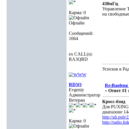
430мГц
.
Управление T
Карма: 0
на свободные
Офлайн
Сообщений:
1064
ex CALL(s):
RA3QRD
Успехов в Ра
RD5Q
Re:Baofeng
Evgeniy
«
Ответ #1 
Администратор
Ветеран
Кросс-бэнд
Для PUXING,
диапазоне 14
http://ali.pub/
Карма: 0
http://radio.li