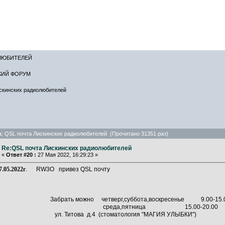
САЙТ ЛИСКИН
ЛЮБИТЕЛЕЙ
КИЙ ФОРУМ
скинских радиолюбителей
: QSL почта Лискинских радиолюбителей (Прочитано 31351 раз)
Re:QSL почта Лискинских радиолюбителей
«
Ответ #20 :
27 Мая 2022, 16:29:23 »
7.05.2022г
.
RW3O привез QSL почту
Забрать можно четверг,суббота,воскресенье 9.00-15.
среда,пятница 15.00-20.0
ул. Титова д.4 (стоматология "МАГИЯ УЛЫБКИ")