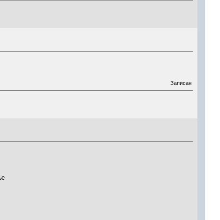
Записан
сенье
4