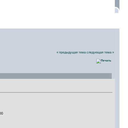
СКИХ РАДИОЛЮБИТЕЛЕЙ
06 Августа 2026, 12:48:21
« предыдущая тема
следующая тема »
00
0