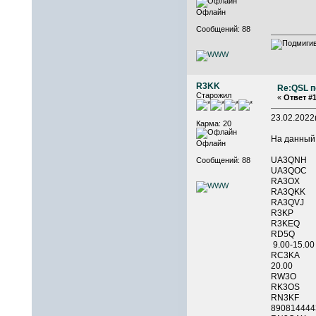
Офлайн
Сообщений: 88
R3KK
Re:QSL п
Старожил
«
Ответ #1
23.02.202
Карма: 20
На данный
Офлайн
UA3QNH
Сообщений: 88
UA3QOC
RA3OX
RA3QKK
RA3QVJ
R3KP 
R3KEQ 
RD5Q R
9.00-15.00
RC3
20.00
RW3O R
RK3OS
RN3K
890814