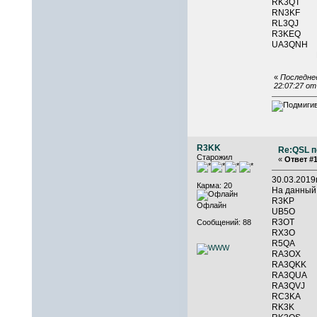
RK3QT 
RN3KF
RL3QJ
R3KEQ
UA3QNH
RX
«
Последнее
22:07:27 о
R3KK
Re:QSL п
Старожил
«
Ответ #1
30.03.201
Карма: 20
На данный
R3KP 
Офлайн
UB5O 
R3OT 
Сообщений: 88
RX3O 
R5QA 
RA3OX 
RA3QKK
RA3QUA 
RA3Q
RC3K
RK3K 