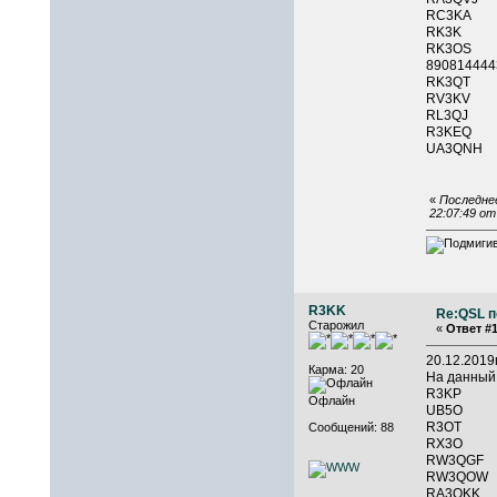
RC3KA 
RK3K 
RK3O
890814
RK3QT 
RV3
RL3QJ
R3KEQ
UA3QNH
«
Последнее
22:07:49 о
R3KK
Re:QSL п
Старожил
«
Ответ #1
20.12.201
Карма: 20
На данный
R3KP 
Офлайн
UB5O 
R3OT 
Сообщений: 88
RX3O 
RW3QGF
RW3QOW
RA3QKK