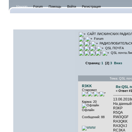
Начало
Forum
Помощь
Войти
Регистрация
САЙТ ЛИ
САЙТ ЛИСКИНСКИХ РАДИО
Forum
РАДИОЛЮБИТЕЛЬС
QSL ПОЧТА
QSL почта Ли
Страниц:
1
[
2
]
3
Вниз
Тема: QSL поч
R3KK
Re:QSL п
Старожил
«
Ответ #1
13.06.201
Карма: 20
На данный
R3KP 
Офлайн
R5QA 
RW3QGF
Сообщений: 88
RA3Q
RA3QVJ
RC3K