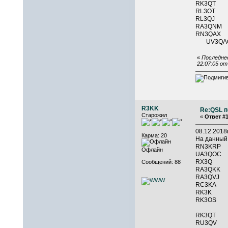
RK3QT
RL3OT
RL3QJ 
RA3QNM
RN3QAX
U
«
Последнее
22:07:05 о
R3KK
Re:QSL п
Старожил
«
Ответ #1
08.12.201
Карма: 20
На данный
RN3KR
Офлайн
UA3QO
RX3Q 
Сообщений: 88
RA3Q
RA3QV
RC3K
RK3K 
RK3O
RK3QT
RU3QV