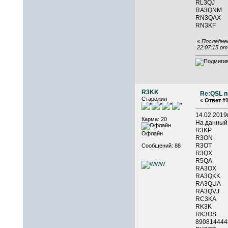
RL3QJ
RA3QN
RN3QAX
RN3KF
«
Последнее
22:07:15 о
R3KK
Re:QSL п
Старожил
«
Ответ #1
14.02.201
Карма: 20
На данный
R3KP 
Офлайн
R3ON 
R3OT 
Сообщений: 88
R3QX 
R5QA 
RA3OX 
RA3QKK
RA3QUA 
RA3Q
RC3K
RK3K 
RK3O
890814