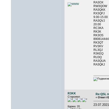
RA3OX 
RW3QOW
RA3QKK
RX3QFJ
9.00-15.00
RA3
20.0
RC3KA 
RK3K 
RK3O
890814
RK3QT
RV3
RL3QJ
R3KEQ
RU3Q 
RA3QUA
RA3QKJ
R3KK
Re:QSL п
Старожил
«
Ответ #1
23.07.20
Карма: 20