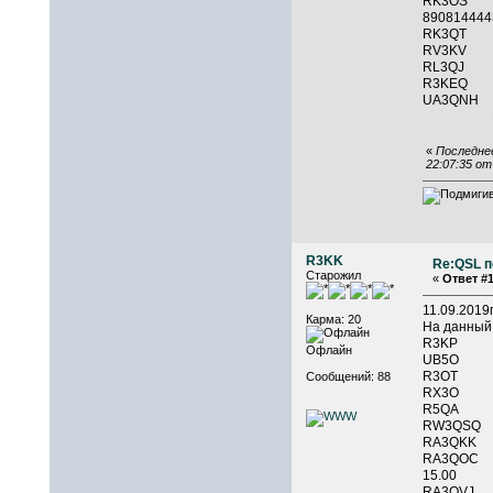
RK3O
890814
RK3QT 
RV3KV
RL3QJ
R3KE
UA3QNH
RX
«
Последнее
22:07:35 о
R3KK
Re:QSL п
Старожил
«
Ответ #1
11.09.201
Карма: 20
На данный
R3KP 
Офлайн
UB5O 
R3OT 
Сообщений: 88
RX3O 
R5QA 
RW3QSQ
RA3QKK
RA3QOC 
15.00
RA3