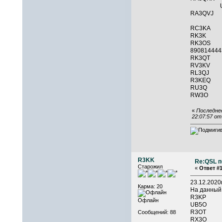
UA3QTA
RA3Q
RC3KA 
RK3K 
RK3O
890814
RK3QT 
RV3
RL3QJ
R3KEQ
RU3Q 
RW3O
«
Последнее
22:07:57 о
R3KK
Re:QSL п
Старожил
«
Ответ #1
23.12.202
Карма: 20
На данный
R3KP 
Офлайн
UB5O 
R3OT 
Сообщений: 88
RX3O 