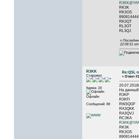
R3KK@YA
RK3K 
RK3
89081
RK3Q
RL3OT
RL3QJ
«
Последнее
22:06:51 о
R3KK
Re:QSL п
Старожил
«
Ответ #1
20.07.201
Карма: 20
На данный
R3KP 
Офлайн
R3KFI 
RW3QGF
Сообщений: 88
RA3Q
RA3QVJ
RC3K
R3KK@YA
RK3K 
RK3
89081