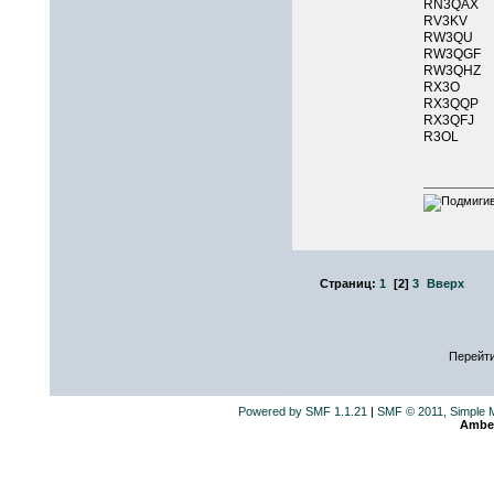
RN3QAX
RV3K
RW3QU
RW3QGF
RW3QHZ
RX3O 
RX3QQP
RX3QFJ
R3OL 
Страниц:
1
[
2
]
3
Вверх
Перейти
Powered by SMF 1.1.21
|
SMF © 2011, Simple 
Ambe