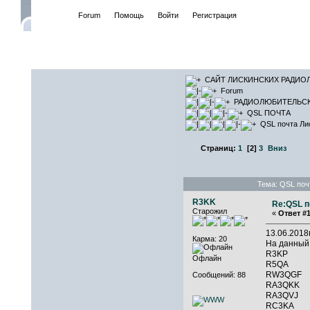
Начало
Forum
Помощь
Войти
Регистрация
САЙТ ЛИ
САЙТ ЛИСКИНСКИХ РАДИО
Forum
РАДИОЛЮБИТЕЛЬС
QSL ПОЧТА
QSL почта Ли
Страниц:
1
[
2
]
3
Вниз
Тема: QSL поч
R3KK
Re:QSL п
Старожил
«
Ответ #1
13.06.201
Карма: 20
На данный
R3KP 
Офлайн
R5QA 
RW3QGF
Сообщений: 88
RA3Q
RA3QVJ
RC3K