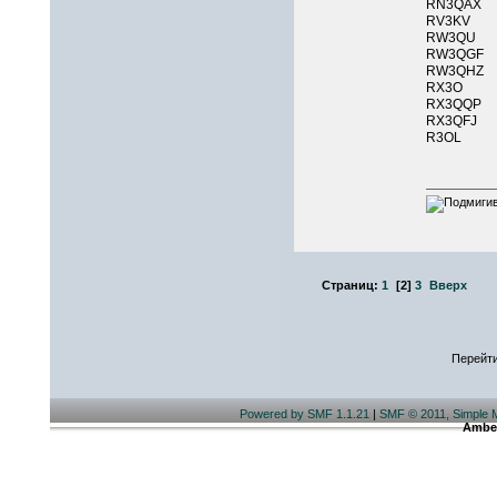
RN3QAX
RV3K
RW3QU
RW3QGF
RW3QHZ
RX3O 
RX3QQP
RX3QFJ
R3OL 
Страниц:
1
[
2
]
3
Вверх
Перейти
Powered by SMF 1.1.21
|
SMF © 2011, Simple 
Ambe