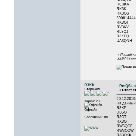
RC3KA 
RK3K 
RK3O
890814
RK3QT 
RV3
RL3QJ
R3KEQ
UA3QNH
«
Последнее
22:07:49 о
R3KK
Re:QSL п
Старожил
«
Ответ #1
20.12.201
Карма: 20
На данный
R3KP 
Офлайн
UB5O 
R3OT 
Сообщений: 88
RX3O 
RW3QGF
RW3QOW
RA3QKK