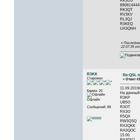
RK3O
890814
RK3QT 
RV3KV
RL3QJ
R3KE
UA3QNH
RX
«
Последнее
22:07:35 о
R3KK
Re:QSL п
Старожил
«
Ответ #1
11.09.201
Карма: 20
На данный
R3KP 
Офлайн
UB5O 
R3OT 
Сообщений: 88
RX3O 
R5QA 
RW3QSQ
RA3QKK
RA3QOC 
15.00
RA3