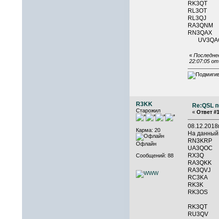
RK3QT
RL3OT
RL3QJ 
RA3QNM
RN3QAX
U
«
Последнее
22:07:05 о
R3KK
Re:QSL п
Старожил
«
Ответ #1
08.12.201
Карма: 20
На данный
RN3KR
Офлайн
UA3QO
RX3Q 
Сообщений: 88
RA3Q
RA3QV
RC3K
RK3K 
RK3O
RK3QT
RU3QV