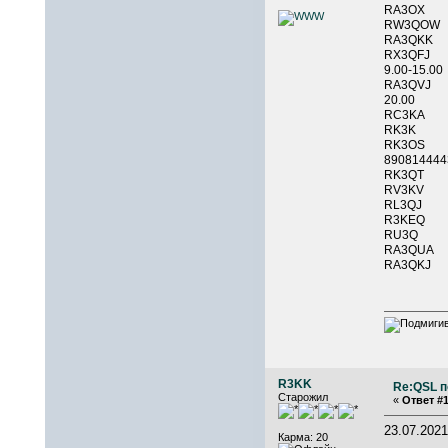
RA3OX 
RW3QOW
RA3QKK
RX3QFJ
9.00-15.00
RA3
20.0
RC3KA 
RK3K 
RK3O
890814
RK3QT
RV3
RL3QJ
R3KEQ
RU3Q 
RA3QUA
RA3QKJ
R3KK
Re:QSL п
Старожил
«
Ответ #1
23.07.20
Карма: 20