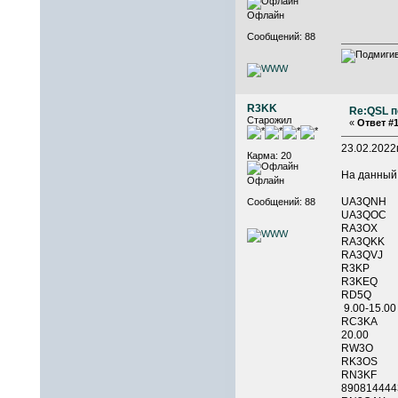
Офлайн
Сообщений: 88
R3KK
Re:QSL п
Старожил
«
Ответ #1
23.02.202
Карма: 20
На данный
Офлайн
UA3QNH
Сообщений: 88
UA3QOC
RA3OX
RA3QKK
RA3QVJ
R3KP 
R3KEQ 
RD5Q R
9.00-15.00
RC3
20.00
RW3O R
RK3OS
RN3K
890814