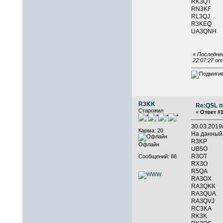
RK3QT 
RN3KF
RL3QJ
R3KEQ
UA3QNH
RX
«
Последнее
22:07:27 о
R3KK
Re:QSL п
Старожил
«
Ответ #1
30.03.201
Карма: 20
На данный
R3KP 
Офлайн
UB5O 
R3OT 
Сообщений: 88
RX3O 
R5QA 
RA3OX 
RA3QKK
RA3QUA 
RA3Q
RC3K
RK3K 