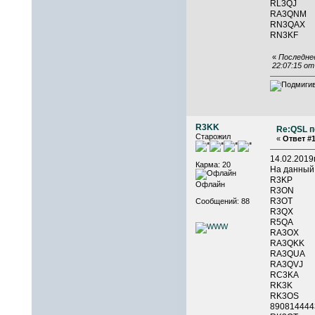
RL3QJ
RA3QN
RN3QAX
RN3KF
«
Последнее
22:07:15 о
R3KK
Re:QSL п
Старожил
«
Ответ #1
14.02.201
Карма: 20
На данный
R3KP 
Офлайн
R3ON 
R3OT 
Сообщений: 88
R3QX 
R5QA 
RA3OX 
RA3QKK
RA3QUA 
RA3Q
RC3K
RK3K 
RK3O
890814