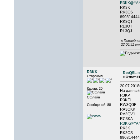
R3KK@YA
RK3K 
RK3
89081
RK3Q
RL3OT
RL3QJ
«
Последнее
22:06:51 о
R3KK
Re:QSL п
Старожил
«
Ответ #1
20.07.201
Карма: 20
На данный
R3KP 
Офлайн
R3KFI 
RW3QGF
Сообщений: 88
RA3Q
RA3QVJ
RC3K
R3KK@YA
RK3K 
RK3
89081