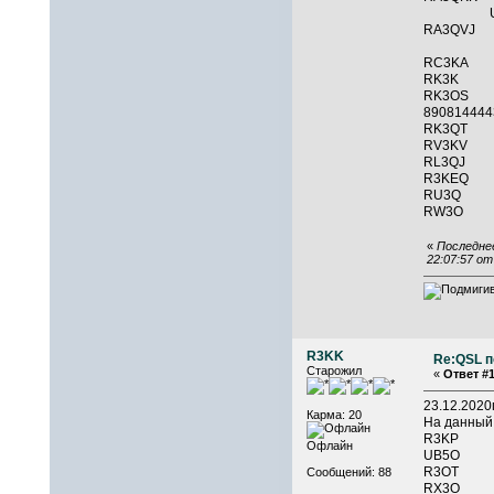
UA3QTA
RA3Q
RC3KA 
RK3K 
RK3O
890814
RK3QT 
RV3
RL3QJ
R3KEQ
RU3Q 
RW3O
«
Последнее
22:07:57 о
R3KK
Re:QSL п
Старожил
«
Ответ #1
23.12.202
Карма: 20
На данный
R3KP 
Офлайн
UB5O 
R3OT 
Сообщений: 88
RX3O 