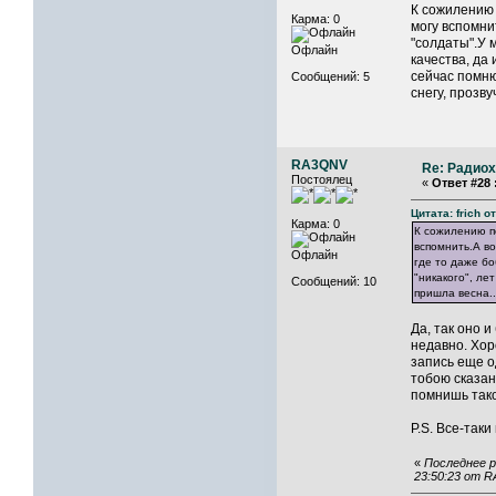
К сожилению 
Карма: 0
могу вспомни
"солдаты".У 
Офлайн
качества, да
сейчас помню:
Сообщений: 5
снегу, прозву
RA3QNV
Re: Радиох
Постоялец
«
Ответ #28 
Цитата: frich о
Карма: 0
К сожилению пе
вспомнить.А во
Офлайн
где то даже бо
"никакого", ле
Сообщений: 10
пришла весна..
Да, так оно 
недавно. Хор
запись еще о
тобою сказано
помнишь тако
P.S. Все-так
«
Последнее р
23:50:23 от 