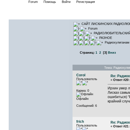
Начало
Forum
Помощь
Войти
Регистрация
САЙТ ЛИ
САЙТ ЛИСКИНСКИХ РАДИОЛЮ
Forum
РАДИОЛЮБИТЕЛЬСКИ
РАЗНОЕ
Радиохулиганам 
Страниц:
1
2
[
3
]
Вниз
Тема: Радиохули
Corol
Re: Радиох
Пользователь
«
Ответ #20 
Ирхин умер л
Карма: 0
Лисках самым
ошибиться) "
Офлайн
крайний случа
Сообщений: 6
frich
Re: Радиох
Пользователь
«
Ответ #21 