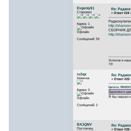
Evgeniy61
Re: Радиох
Старожил
«
Ответ #24 
Радиохулига
Карма: 1
http://shanso
СБОРНИК ДЛ
Офлайн
http://shanso
Сообщений: 59
Успехов в наш
73!
ru3qx
Re: Радиох
Новичок
«
Ответ #25 
Цитата: RN3DCD
Карма: 0
Здоровья и уда
Я бы сказал 
Офлайн
Сообщений: 2
RA3QNV
Re: Радиох
Постоялец
«
Ответ #26 