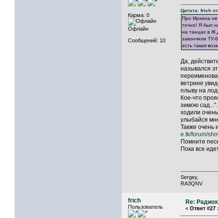
Цитата: frich о
Карма: 0
Про Ирхина не 
точно! Я был н
Офлайн
на танцах в Ж.
закончили ТУ-6
Сообщений: 10
есть такая воз
Да, действит
назывался эт
переименовал
ветрине увиде
плыву на лодоч
Кое-что проя
зимою сад...
ходили очень
улыбайся мне.
Также очень 
e.tk/forum/s
Помните песн
Пока все идет
Sergey,
RA3QNV
frich
Re: Радиох
Пользователь
«
Ответ #27 