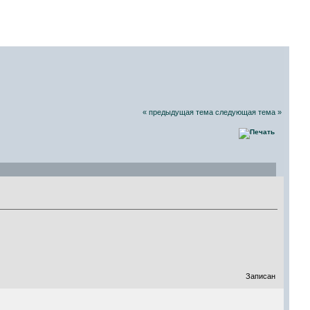
СКИХ РАДИОЛЮБИТЕЛЕЙ
07 Августа 2026, 12:15:53
« предыдущая тема
следующая тема »
Записан