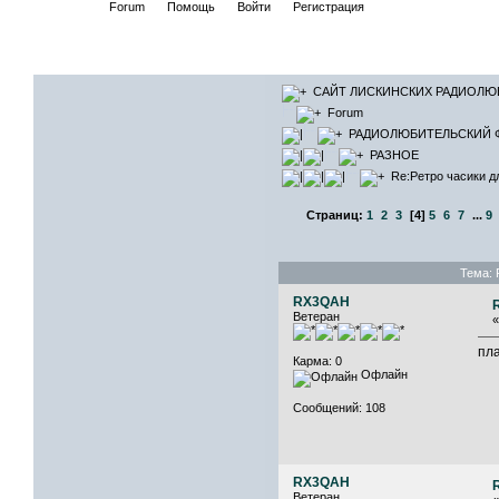
Начало
Forum
Помощь
Войти
Регистрация
САЙТ ЛИСКИНСКИХ РАДИОЛЮ
Forum
РАДИОЛЮБИТЕЛЬСКИЙ 
РАЗНОЕ
Re:Ретро часики д
Страниц:
1
2
3
[
4
]
5
6
7
...
9
Тема: 
RX3QAH
Ветеран
пла
Карма: 0
Офлайн
Сообщений: 108
RX3QAH
Ветеран