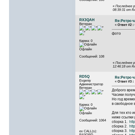
«
Последнее р
08:39:31 от 
RX3QAH
Re:Ретро ч
Ветеран
«
Ответ #2 :
фото
Карма: 0
Офлайн
Сообщений: 108
«
Последнее р
12:46:18 от 
RD5Q
Re:Ретро ч
Evgeniy
«
Ответ #3 :
Администратор
Ветеран
Доброго врем
Часики получ
Но год времен
в свободное в
Карма: 0
Для тех кто 
Офлайн
ниже ссылки 
Сообщений: 1064
сборка 1.
htt
сборка 2.
htt
сборка 3.
htt
ex CALL(s):
RA3QRD