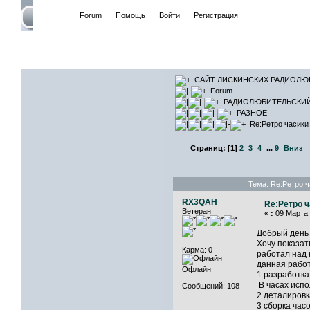
Начало
Forum
Помощь
Войти
Регистрация
САЙТ ЛИ
САЙТ ЛИСКИНСКИХ РАДИОЛЮ
Forum
РАДИОЛЮБИТЕЛЬСКИ
РАЗНОЕ
Re:Ретро часики
Страниц:
[
1
]
2
3
4
...
9
Вниз
Тема: Re:Ретро ч
RX3QAH
Re:Ретро ч
Ветеран
«
:
09 Марта 
Добрый день
Хочу показат
Карма: 0
работал над 
данная работ
Офлайн
1 разработка
В часах испо
Сообщений: 108
2 деталировк
3 сборка час