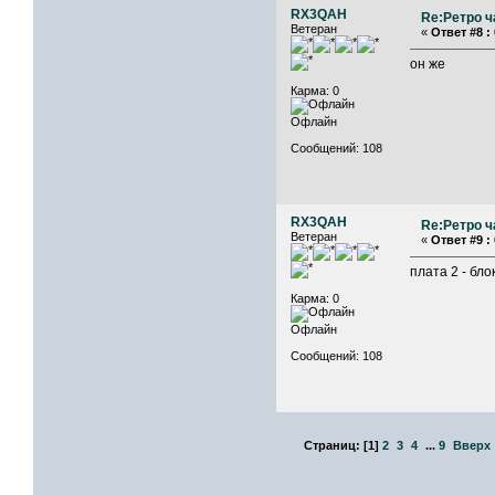
RX3QAH
Re:Ретро ч
Ветеран
«
Ответ #8 :
он же
Карма: 0
Офлайн
Сообщений: 108
RX3QAH
Re:Ретро ч
Ветеран
«
Ответ #9 :
плата 2 - бло
Карма: 0
Офлайн
Сообщений: 108
Страниц:
[
1
]
2
3
4
...
9
Вверх