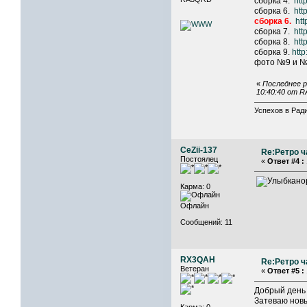
сборка 4.
htt
сборка 6.
htt
сборка 6.
htt
сборка 7.
htt
сборка 8.
htt
сборка 9.
http
фото №9 и №
«
Последнее р
10:40:40 от 
Успехов в Ради
CeZii-137
Re:Ретро ч
Постоялец
«
Ответ #4 :
но
Карма: 0
Офлайн
Сообщений: 11
RX3QAH
Re:Ретро ч
Ветеран
«
Ответ #5 :
Добрый день
Затеваю новы