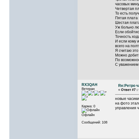
часовых мину
Четвертая пл
То есть полу
Пятая плата 
Шестая плата
Уж больно лю
Если обойтис
Точность ход
И если кому 
всего на пол
Я считаю это
Можно добить
По возможнос
С уважением
RX3QAH
Re:Ретро ч
Ветеран
«
Ответ #7 :
новые часики
на фото этал
Карма: 0
управления 
Офлайн
Сообщений: 108