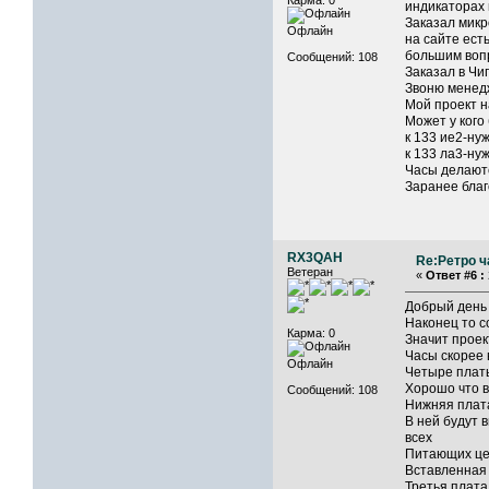
Карма: 0
индикаторах 
Заказал микр
Офлайн
на сайте ест
большим воп
Сообщений: 108
Заказал в Чи
Звоню менедж
Мой проект н
Может у кого
к 133 ие2-ну
к 133 ла3-ну
Часы делаютс
Заранее бл
RX3QAH
Re:Ретро ч
Ветеран
«
Ответ #6 :
Добрый день
Наконец то с
Карма: 0
Значит проек
Часы скорее 
Офлайн
Четыре платы
Хорошо что в
Сообщений: 108
Нижняя плата
В ней будут 
всех
Питающих це
Вставленная 
Третья плата