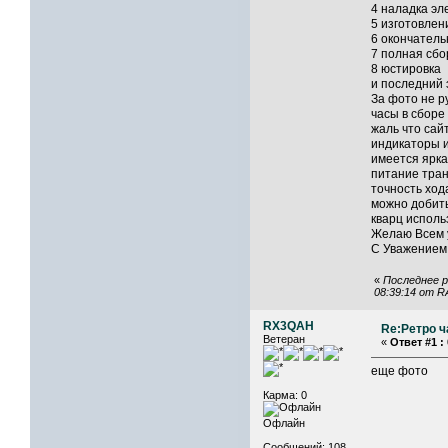
4 наладка эл
5 изготовлен
6 окончатель
7 полная сбо
8 юстировка
и последний 
За фото не р
часы в сбор
жаль что сай
индикаторы 
имеется ярка
питание тра
точность ход
можно добить
кварц использ
Желаю Всем 
С Уважение
«
Последнее р
08:39:14 от 
RX3QAH
Re:Ретро ч
Ветеран
«
Ответ #1 :
еще фото
Карма: 0
Офлайн
Сообщений: 108