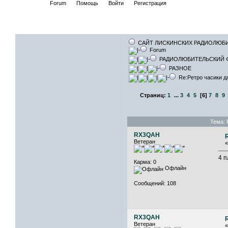
Начало
Forum
Помощь
Войти
Регистрация
САЙТ ЛИСКИНСКИХ РАДИОЛЮБ
Forum
РАДИОЛЮБИТЕЛЬСКИЙ 
РАЗНОЕ
Re:Ретро часики д
Страниц:
1
...
3
4
5
[
6
]
7
8
9
Тема: 
RX3QAH
Ветеран
4 
Карма: 0
Офлайн
Сообщений: 108
RX3QAH
Ветеран