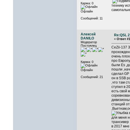
Карма: 0
технику ис
самопальный
Офлайн
Сообщений: 11
Алексей
Re:QSL 2
DANILO
«
Ответ #1
Модератор
Постоялец
CeZii-137 
прохождени
очень плох
про Европу
Карма: 0
были Es ,д
пошли ,нач
Офлайн
сделал GP 
Сообщений: 21
он в SSB р
,что там ст
ступил в 2
есть свой 
соревнован
дивизионы 
станций от
,Вьетнам,о
в
для меня н
трансивер 
в 2017 мне