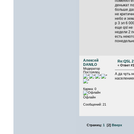
поменял ег
деньжат по
больше даж
не критичн
небо и земл
р 3 эл 6 00
еще qsl не
недели 2 п
есть некот
понедельни
Алексей
Re:QSL 2
DANILO
«
Ответ #1
Модератор
Постоялец
А да чуть 
населением
Карма: 0
Офлайн
Сообщений: 21
Страниц:
1
[
2
]
Вверх