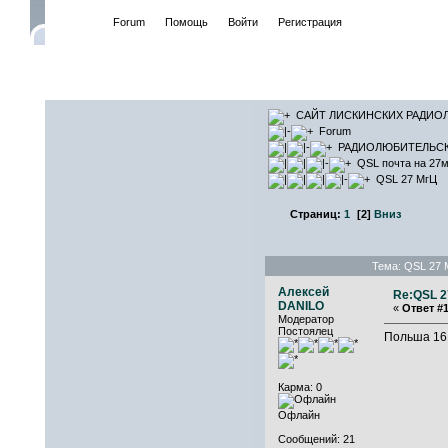
Начало
Forum
Помощь
Войти
Регистрация
САЙТ ЛИ
САЙТ ЛИСКИНСКИХ РАДИО
Forum
РАДИОЛЮБИТЕЛЬС
QSL почта на 27
QSL 27 МгЦ
Страниц:
1
[
2
]
Вниз
Тема: QSL 27 
Алексей
Re:QSL 2
DANILO
«
Ответ #1
Модератор
Постоялец
Польша 16
Карма: 0
Офлайн
Сообщений: 21