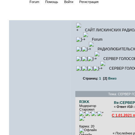
Начало
Forum
Помощь
Войти
Регистрация
САЙТ ЛИ
САЙТ ЛИСКИНСКИХ РАДИ
Forum
РАДИОЛЮБИТЕЛЬСК
СЕРВЕР ГОЛОСОВЫ
СЕРВЕР ГОЛОСО
Страниц:
1
[
2
]
Вниз
Тема: СЕРВЕР ГО
R3KK
Re:СЕРВЕР 
Модератор
«
Ответ #10 :
Старожил
C 1.01.2021
Карма: 20
«
Последнее р
Офлайн