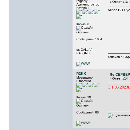
Evgeniy
«
Ответ #13 :
Администратор
Ветеран
Alinco191+ y
Карма: 0
Офлайн
Сообщений: 1064
ex CALL(s):
RA3QRD
Успехов в Ради
R3KK
Re:СЕРВЕР 
Модератор
«
Ответ #14 :
Старожил
C 1.06.202
Карма: 20
Офлайн
Сообщений: 88