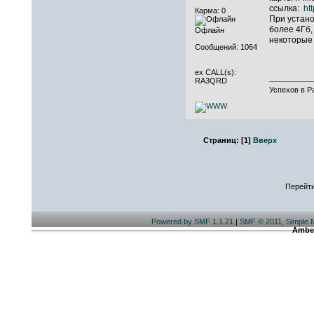
ссылка:
ht
Карма: 0
При устано
более 4Гб,
Офлайн
некоторые 
Сообщений: 1064
ex CALL(s):
RA3QRD
Успехов в Р
Страниц:
[
1
]
Вверх
Перейти
Powered by SMF 1.1.21
|
SMF © 2011, Simple 
Ambe