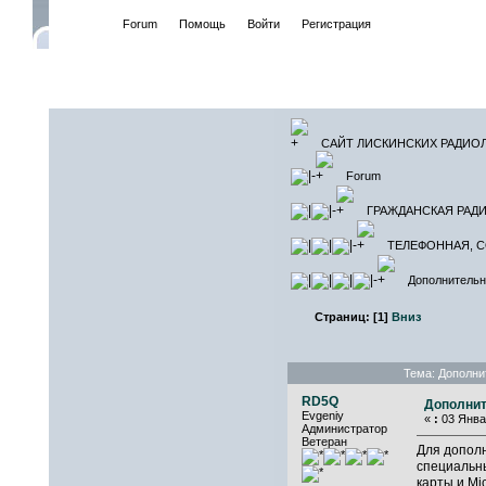
Начало
Forum
Помощь
Войти
Регистрация
САЙТ ЛИ
САЙТ ЛИСКИНСКИХ РАДИО
Forum
ГРАЖДАНСКАЯ РАДИ
ТЕЛЕФОННАЯ, 
Дополнительна
Страниц:
[
1
]
Вниз
Тема: Дополни
RD5Q
Дополнит
Evgeniy
«
:
03 Январ
Администратор
Ветеран
Для допол
специальны
карты и Mi