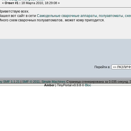
«
Ответ #1 :
18 Марта 2010, 18:29:08 »
Приветствую всех.
Нашел вот сайт в сети
Самодельные сварочные аппараты, полуавтоматы, сх
Много схем сварочных полуавтоматов.. может кому пригодится.
Перейти в:
by SMF 1.1.21
|
SMF © 2011, Simple Machines
Страница сгенерирована за 0.035 секунд. 
Amber
| TinyPortal v0.9.8 ©
Bloc