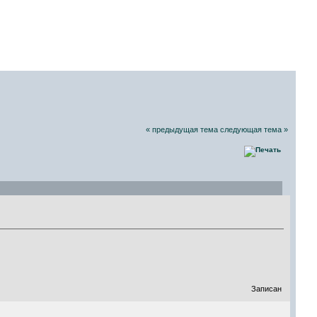
СКИХ РАДИОЛЮБИТЕЛЕЙ
07 Августа 2026, 11:47:09
« предыдущая тема
следующая тема »
Записан