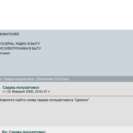
САЙТ ЛИСКИН
ЛЮБИТЕЛЕЙ
ОСВЯЗЬ, РАДИО В БЫТУ
ИОЭЛЕКТРОНИКА В БЫТУ
втомат
а: Сварка полуавтомат (Прочитано 7223 раз)
Сварка полуавтомат
«
:
01 Февраля 2008, 19:01:47 »
Помогите найти схему сварки полуавтомата "Циклон"
Re: Сварка полуавтомат