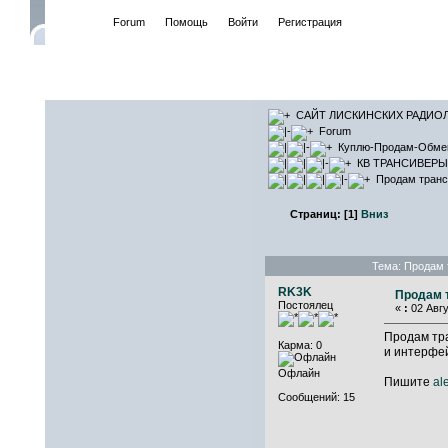
Начало
Forum
Помощь
Войти
Регистрация
САЙТ ЛИ
САЙТ ЛИСКИНСКИХ РАДИО
Forum
Куплю-Продам-Обме
КВ ТРАНСИВЕРЫ (
Продам транс
Страниц:
[
1
]
Вниз
Тема: Продам 
RK3K
Продам 
Постоялец
«
:
02 Авгу
Продам тра
Карма: 0
и интерфей
Офлайн
Пишите
al
Сообщений: 15