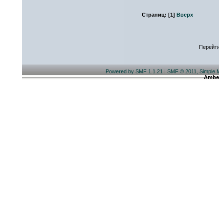
Страниц:
[
1
]
Вверх
Перейти
Powered by SMF 1.1.21
|
SMF © 2011, Simple 
Ambe