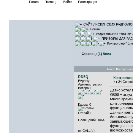
Начало
Forum
Помощь
Войти
Регистрация
САЙТ ЛИ
САЙТ ЛИСКИНСКИХ РАДИОЛЮ
Forum
РАДИОЛЮБИТЕЛЬСКИ
ПРИБОРЫ ДЛЯ РА
Контроллер "Кру
Страниц:
[
1
]
Вниз
Тема: Контроллер
RD5Q
Контролле
Evgeniy
«
:
24 Сентяб
Администратор
Ветеран
Давно хотел 
G800 + актуа
Много времен
контроллеров
Карма: 0
функциональ
Данный контр
Офлайн
большими фу
Сообщений: 1064
занимающего 
функция пере
возможностя
ex CALL(s):