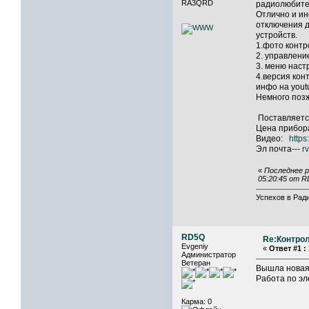
RA3QRD
радиолюбите
Отлично и ин
отключения д
устройств.
1.фото контр
2. управлени
3. меню наст
4.версия кон
инфо на you
Немного позж
Поставляется
Цена прибора 
Видео:
http
Эл почта---
r
«
Последнее р
05:20:45 от 
Успехов в Ради
RD5Q
Re:Контрол
Evgeniy
«
Ответ #1 :
Администратор
Ветеран
Вышла новая 
Работа по эл
Карма: 0