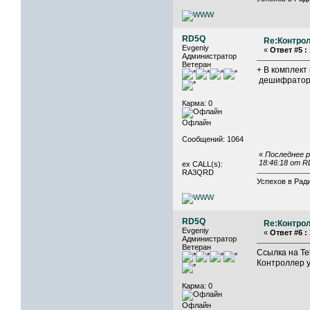
RD5Q
Re:Контрол
Evgeniy
«
Ответ #5 :
Администратор
Ветеран
+ В комплект
дешифратора
Карма: 0
Офлайн
Сообщений: 1064
«
Последнее р
18:46:18 от 
ex CALL(s):
RA3QRD
Успехов в Ради
RD5Q
Re:Контрол
Evgeniy
«
Ответ #6 :
Администратор
Ветеран
Ссылка на Te
Контроллер у
Карма: 0
Офлайн