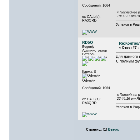
Сообщений: 1064
«
Последнее р
18:09:21 от 
ex CALL(s):
RA3QRD
Успехов в Ради
RD5Q
Re:Контрол
Evgeniy
«
Ответ #7 :
Администратор
Ветеран
Для данного 
С полным фун
Карма: 0
Офлайн
Сообщений: 1064
«
Последнее р
22:44:16 от 
ex CALL(s):
RA3QRD
Успехов в Ради
Страниц:
[
1
]
Вверх