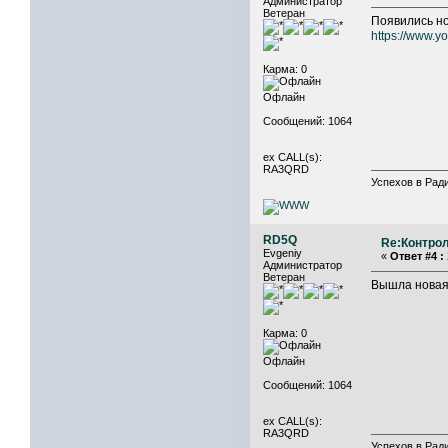
Администратор
Ветеран
Появились но
https://www.
Карма: 0
Офлайн
Сообщений: 1064
ex CALL(s):
RA3QRD
Успехов в Ради
RD5Q
Re:Контрол
Evgeniy
«
Ответ #4 :
Администратор
Ветеран
Вышла новая 
Карма: 0
Офлайн
Сообщений: 1064
ex CALL(s):
RA3QRD
Успехов в Ради