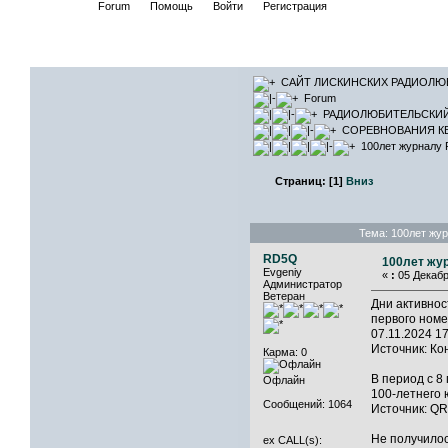
Начало
Forum
Помощь
Войти
Регистрация
САЙТ ЛИ
САЙТ ЛИСКИНСКИХ РАДИОЛЮ
Forum
РАДИОЛЮБИТЕЛЬСКИ
СОРЕВНОВАНИЯ КВ
100лет журналу
Страниц:
[
1
]
Вниз
Тема: 100лет жу
RD5Q
100лет жу
Evgeniy
«
:
05 Декабр
Администратор
Ветеран
Дни активно
первого ном
07.11.2024 17
Источник: К
Карма: 0
В период с 8
Офлайн
100-летнего 
Сообщений: 1064
Источник: Q
Не получилос
ex CALL(s):