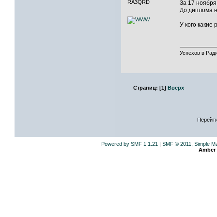
RA3QRD
За 17 ноября
До диплома н
У кого какие
Успехов в Ради
Страниц:
[
1
]
Вверх
Перейти
Powered by SMF 1.1.21
|
SMF © 2011, Simple M
Amber