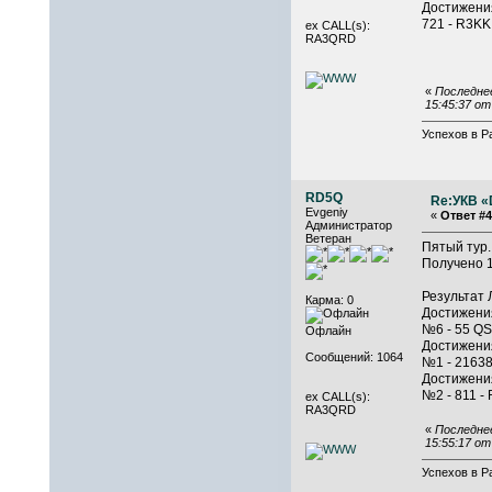
Достижения
721 - R3KK
ex CALL(s):
RA3QRD
«
Последнее
15:45:37 о
Успехов в Р
RD5Q
Re:УКВ «D
Evgeniy
«
Ответ #4
Администратор
Ветеран
Пятый тур.
Получено 1
Результат 
Карма: 0
Достижения
№6 - 55 QS
Офлайн
Достижения
Сообщений: 1064
№1 - 21638
Достижения
№2 - 811 - 
ex CALL(s):
RA3QRD
«
Последнее
15:55:17 о
Успехов в Р