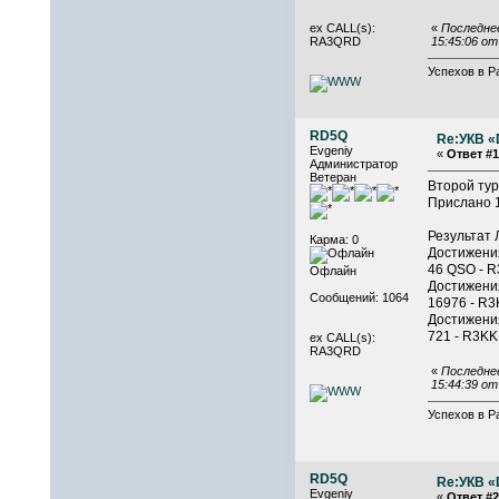
ex CALL(s):
«
Последнее
RA3QRD
15:45:06 о
Успехов в Р
RD5Q
Re:УКВ «D
Evgeniy
«
Ответ #1
Администратор
Ветеран
Второй тур
Прислано 
Результат 
Карма: 0
Достижения
46 QSO - R
Офлайн
Достижения
Сообщений: 1064
16976 - R3
Достижения
721 - R3KK
ex CALL(s):
RA3QRD
«
Последнее
15:44:39 о
Успехов в Р
RD5Q
Re:УКВ «D
Evgeniy
«
Ответ #2