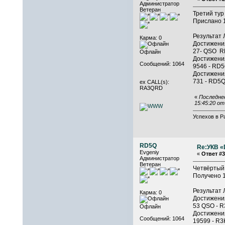
Администратор
Ветеран
Третий тур
Прислано 1
Результат 
Карма: 0
Достижения
27- QSO R
Офлайн
Достижения
Сообщений: 1064
9546 - RD5
Достижения
731 - RD5Q
ex CALL(s):
RA3QRD
«
Последнее
15:45:20 о
Успехов в Р
RD5Q
Re:УКВ «D
Evgeniy
«
Ответ #3
Администратор
Ветеран
Четвёртый 
Получено 1
Результат 
Карма: 0
Достижения
53 QSO - R
Офлайн
Достижения
Сообщений: 1064
19599 - R3