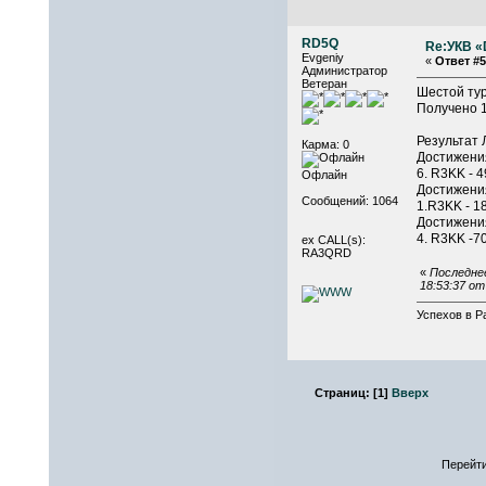
RD5Q
Re:УКВ «D
Evgeniy
«
Ответ #5
Администратор
Ветеран
Шестой тур
Получено 1
Результат 
Карма: 0
Достижения
6. R3KK - 
Офлайн
Достижения
Сообщений: 1064
1.R3KK - 1
Достижения
4. R3KK -70
ex CALL(s):
RA3QRD
«
Последнее
18:53:37 о
Успехов в Р
Страниц:
[
1
]
Вверх
Перейти