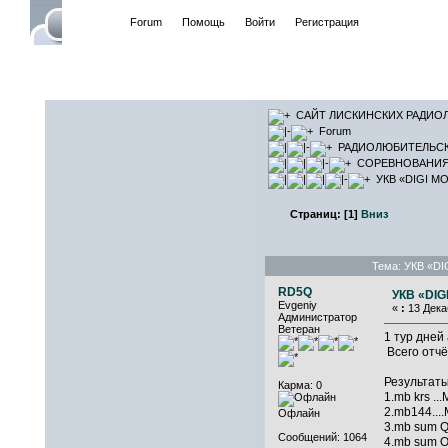
Начало
Forum
Помощь
Войти
Регистрация
САЙТ ЛИ
САЙТ ЛИСКИНСКИХ РАДИО
Forum
РАДИОЛЮБИТЕЛЬС
СОРЕВНОВАНИЯ 
УКВ «DIGI MOD
Страниц:
[
1
]
Вниз
Тема: УКВ «DI
RD5Q
УКВ «DIGI
Evgeniy
«
:
13 Декаб
Администратор
Ветеран
1 тур дней
Всего отчё
Результат
Карма: 0
1.mb krs ..
2.mb144....
Офлайн
3.mb sum Q
Сообщений: 1064
4.mb sum O