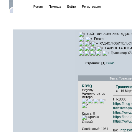
Начало
Forum
Помощь
Войти
Регистрация
САЙТ ЛИ
САЙТ ЛИСКИНСКИХ РАДИО
Forum
РАДИОЛЮБИТЕЛЬС
РАДИОСТАНЦИИ 
Трансивер YA
Страниц:
[
1
]
Вниз
Тема: Трансив
RD5Q
Трансиве
Evgeniy
«
:
16 Март
Администратор
Ветеран
FT-1000
https://mcg
transiver-y
https://www
Карма: 0
https://an
https://www
Офлайн
Сообщений: 1064
ц/c
https:/