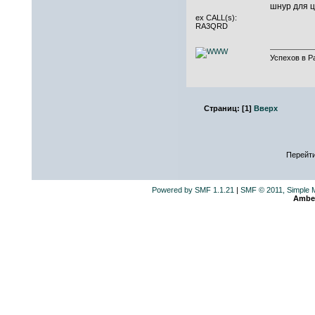
шнур для ц
ex CALL(s):
RA3QRD
Успехов в Р
Страниц:
[
1
]
Вверх
Перейти
Powered by SMF 1.1.21
|
SMF © 2011, Simple 
Ambe