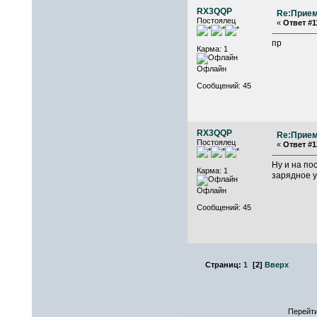
RX3QQP
Re:Прием
Постоялец
«
Ответ #1
пр
Карма: 1
Офлайн
Сообщений: 45
RX3QQP
Re:Прием
Постоялец
«
Ответ #1
Ну и на по
Карма: 1
зарядное у
Офлайн
Сообщений: 45
Страниц:
1
[
2
]
Вверх
Перейти