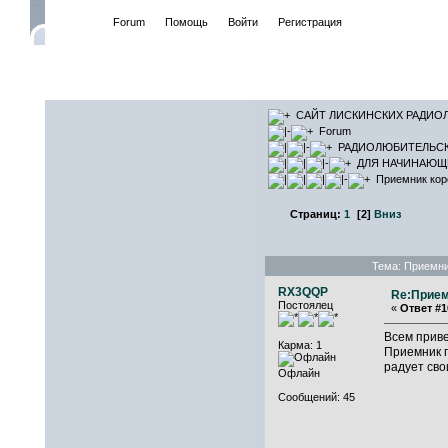
Начало
Forum
Помощь
Войти
Регистрация
САЙТ ЛИ
САЙТ ЛИСКИНСКИХ РАДИО
Forum
РАДИОЛЮБИТЕЛЬС
ДЛЯ НАЧИНАЮЩ
Приемник кор
Страниц:
1
[
2
]
Вниз
Тема: Приемни
RX3QQP
Re:Прием
Постоялец
«
Ответ #1
Всем прив
Карма: 1
Приемник п
радует сво
Офлайн
Сообщений: 45