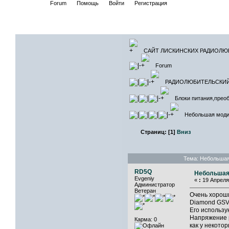
Начало
Forum
Помощь
Войти
Регистрация
САЙТ ЛИ
САЙТ ЛИСКИНСКИХ РАДИОЛЮ
Forum
РАДИОЛЮБИТЕЛЬСКИ
Блоки питания,прео
Небольшая моди
Страниц:
[
1
]
Вниз
Тема: Небольшая
RD5Q
Небольшая
Evgeniy
«
:
19 Апреля 
Администратор
Ветеран
Очень хорош
Diamond GSV
Его использу
Напряжение р
Карма: 0
как у некото