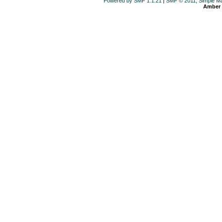
Powered by SMF 1.1.21
|
SMF © 2011, Simple M
Amber