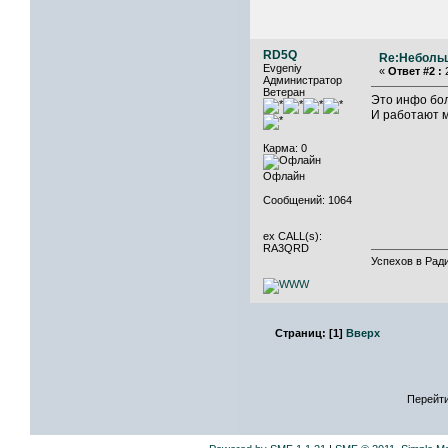
RD5Q
Re:Неболь
Evgeniy
«
Ответ #2 :
2
Администратор
Ветеран
Это инфо бо
И работают 
Карма: 0
Офлайн
Сообщений: 1064
ex CALL(s):
RA3QRD
Успехов в Ради
Страниц:
[
1
]
Вверх
Перейти