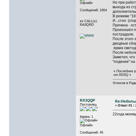
Но при работ
Офлайн
выхода из ст
Сообщений: 1064
дополнительн
В режиме "18
И...стоп. (сг
ex CALL(s):
RA3QRD
Причина - ос
Произошёл пе
пострадали.
После этого 
диодные сбор
ярких светод
После небол
Заметил, что
"подение" на
«
Последнее р
от RD5Q
»
Успехов в Ради
RX3QQP
Re:Неболь
Постоялец
«
Ответ #1 :
2
22года моему
Карма: 1
Офлайн
Сообщений: 45