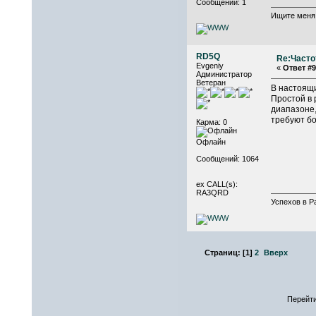
Сообщений: 1
Ищите меня
RD5Q
Re:Часто
Evgeniy
«
Ответ #9
Администратор
Ветеран
В настоящи
Простой в 
диапазоне
требуют бо
Карма: 0
Офлайн
Сообщений: 1064
ex CALL(s):
RA3QRD
Успехов в Р
Страниц:
[
1
]
2
Вверх
Перейти