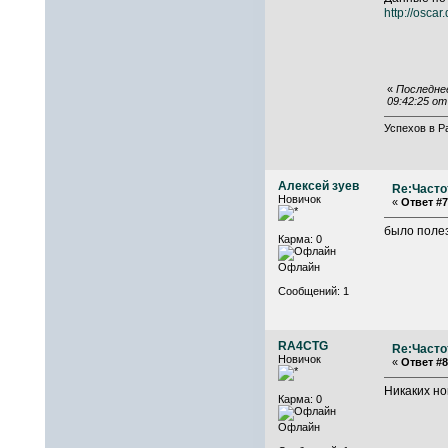
http://oscar.
«
Последнее
09:42:25 о
Успехов в Р
Алексей зуев
Re:Часто
Новичок
«
Ответ #7
было полез
Карма: 0
Офлайн
Сообщений: 1
RA4CTG
Re:Часто
Новичок
«
Ответ #8
Никаких но
Карма: 0
Офлайн