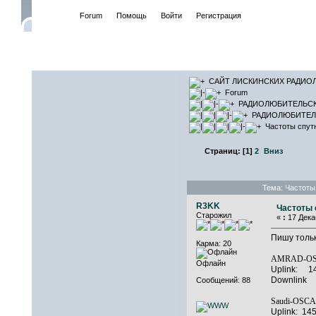
Начало
Forum
Помощь
Войти
Регистрация
САЙТ ЛИ
САЙТ ЛИСКИНСКИХ РАДИО
Forum
РАДИОЛЮБИТЕЛЬС
РАДИОЛЮБИТЕЛ
Частоты спут
Страниц:
[
1
]
2
Вниз
Тема: Частоты
R3KK
Частоты 
Старожил
«
:
17 Декаб
Пишу тольк
Карма: 20
AMRAD-O
Офлайн
Uplink: 1
Downlink
Сообщений: 88
Saudi-OSC
Uplink: 14