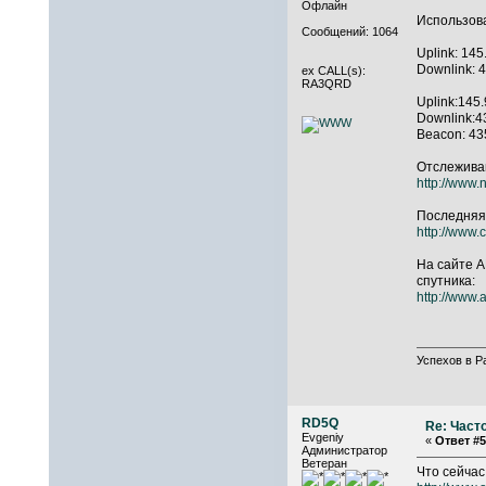
Офлайн
Использов
Сообщений: 1064
Uplink: 14
Downlink: 
ex CALL(s):
RA3QRD
Uplink:145
Downlink:4
Beacon: 43
Отслеживан
http://www
Последняя
http://www.
На сайте 
спутника:
http://www.
Успехов в Р
RD5Q
Re: Част
Evgeniy
«
Ответ #5
Администратор
Ветеран
Что сейчас