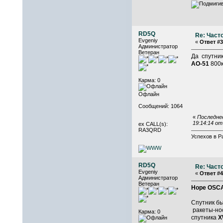
RD5Q
Re: Част
Evgeniy
«
Ответ #3
Администратор
Ветеран
Да спутни
АO-51
800
Карма: 0
Офлайн
Сообщений: 1064
«
Последнее
19:14:14 о
ex CALL(s):
RA3QRD
Успехов в Р
RD5Q
Re: Част
Evgeniy
«
Ответ #4
Администратор
Ветеран
Hope OSCA
Спутник бы
ракеты-нос
Карма: 0
спутника
X