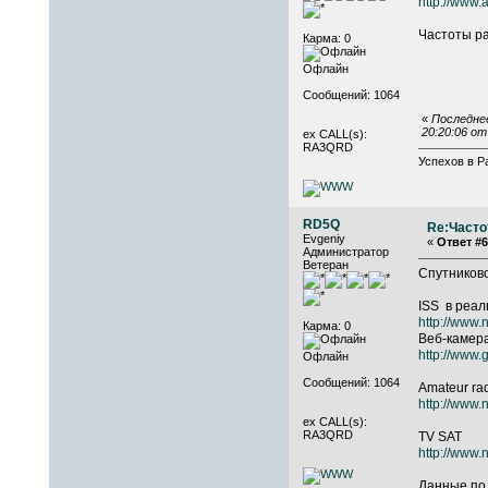
http://www.
Частоты р
Карма: 0
Офлайн
Сообщений: 1064
«
Последне
20:20:06 о
ex CALL(s):
RA3QRD
Успехов в Р
RD5Q
Re:Часто
Evgeniy
«
Ответ #6
Администратор
Ветеран
Спутников
ISS в реал
http://www
Карма: 0
Bеб-камер
http://www
Офлайн
Сообщений: 1064
Amateur rad
http://www.
ex CALL(s):
RA3QRD
TV SAT
http://www.
Данные по