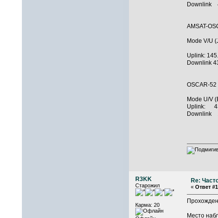
Downlink 
AMSAT-OS
Mode V/U (
Uplink: 14
Downlink 
OSCAR-5
Mode U/V (B
Uplink: 4
Downlin
R3KK
Re: Част
Старожил
«
Ответ #1
Прохождени
Карма: 20
Место набл