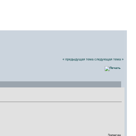
СКИХ РАДИОЛЮБИТЕЛЕЙ
08 Августа 2026, 13:53:38
« предыдущая тема
следующая тема »
)
Записан