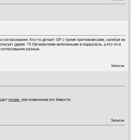
та согласования. Кто-то делает GP с тремя притивовесами, загибая их
огласует двумя 75 Ом кабелями включеными в парралель, а кто-то и
 согласования разные.
Записан
будет
позже,
при изменении его ёмкости.
Записан