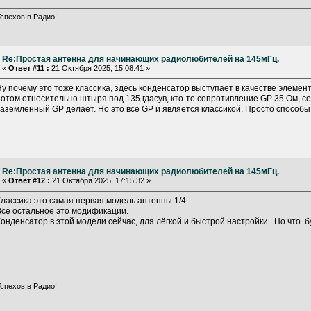
спехов в Радио!
Re:Простая антенна для начинающих радиолюбителей на 145мГц.
«
Ответ #11 :
21 Октября 2025, 15:08:41 »
Ну почему это тоже классика, здесь конденсатор выступает в качестве элемен
потом относительно штыря под 135 гдасув, кто-то сопротивление GP 35 Ом, с
заземленный GP делает. Но это все GP и является классикой. Просто способы
Re:Простая антенна для начинающих радиолюбителей на 145мГц.
«
Ответ #12 :
21 Октября 2025, 17:15:32 »
Классика это самая первая модель антенны 1/4.
Всё остальное это модификации.
Конденсатор в этой модели сейчас, для лёгкой и быстрой настройки . Но что 
спехов в Радио!